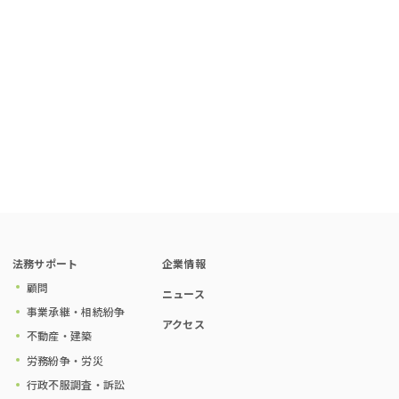
法務サポート
企業情報
顧問
ニュース
事業承継・相続紛争
アクセス
不動産・建築
労務紛争・労災
行政不服調査・訴訟