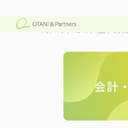
トップページ
/
ニュース
/
#税務
/
３月の