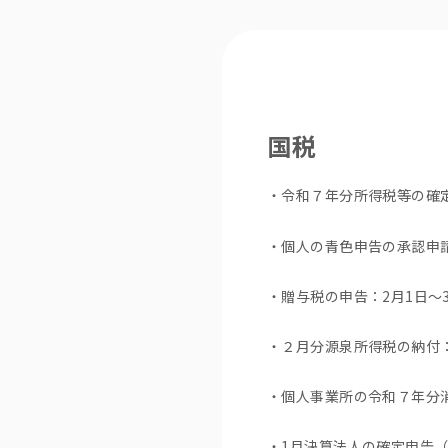
国税
・令和７年分所得税等の確定
・個人の青色申告の承認申請
・贈与税の申告：2月1日～3
・２月分源泉所得税の納付：
・個人事業所の令和７年分消
・1月決算法人の確定申告（